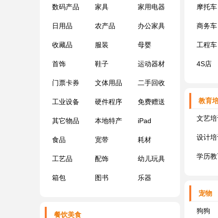
数码产品
家具
家用电器
摩托车
日用品
农产品
办公家具
商务车
收藏品
服装
母婴
工程车
首饰
鞋子
运动器材
4S店
门票卡券
文体用品
二手回收
教育
工业设备
硬件程序
免费赠送
文艺培
其它物品
本地特产
iPad
设计培
食品
宽带
耗材
学历教
工艺品
配饰
幼儿玩具
箱包
图书
乐器
宠物
狗狗
餐饮美食