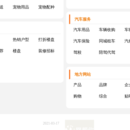
送
宠物用品
宠物配种
汽车服务
汽车用品
车辆收购
车
热销户型
打折楼盘
汽车保险
同城租车
汽
荐
楼盘
装修招标
驾校
陪驾代驾
地方网站
产品
品牌
企
购物
综合
贴
2021-03-17