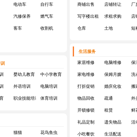
电动车
自行车
商铺出售
店铺转让
厂
汽修保养
燃气车
写字楼出租
求租求购
店
客车
收割机
仓库
土地
短
生活服务
家居维修
电脑维修
保
培训
训
婴幼儿教育
中小学教育
家电维修
保姆月嫂
洗
训
外语培训
电脑培训
打折促销
婚庆化妆
搬
育
职业技能培训
体育培训
物品回收
疏通
外
开锁修锁
租赁
鲜
礼品定制
遗失物品
活
猫猫
花鸟鱼虫
小吃餐饮
生活配送