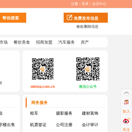
注册
|
登录
|
会员中心
免费发布信息
修改/删除信息
市场
餐饮美食
招商加盟
汽车服务
房产
能
wbnsp.com.cn
微信公众号
商务服务
加入
租
租车
摄影服务
建材装饰
字楼出售
机票签证
公司注册
会计审计
关注