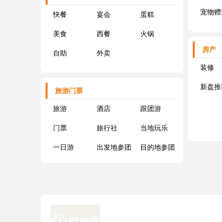
宠物赠
快餐
宴会
蛋糕
美食
西餐
火锅
房产
自助
外卖
装修
新盘推
旅游门票
旅游
酒店
跟团游
门票
旅行社
当地玩乐
一日游
出发地参团
目的地参团
自由行
私家团