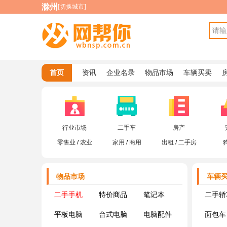
滁州
[
切换城市
]
首页
资讯
企业名录
物品市场
车辆买卖
旅游门票
地方网站
行业市场
二手车
房产
零售业
/
农业
家用
/
商用
出租
/
二手房
物品市场
车辆
二手手机
特价商品
笔记本
二手轿
平板电脑
台式电脑
电脑配件
面包车