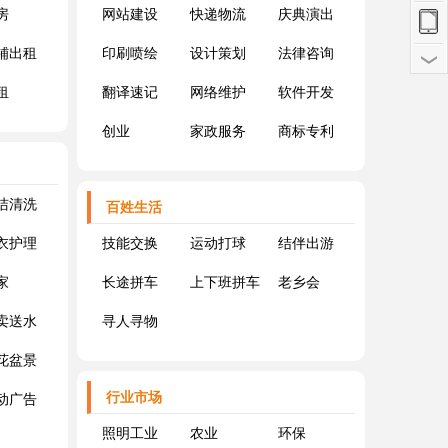
房
网站建设
快递物流
庆典演出
铺出租
印刷喷绘
设计策划
法律咨询
租
翻译速记
网络维护
软件开发
创业
家政服务
商标专利
洁清洗
百姓生活
衣护理
技能交换
运动打球
结伴出游
家
长途拼车
上下班拼车
老乡会
卖送水
寻人寻物
花盆景
行业市场
动广告
照明工业
农业
环保