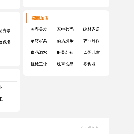
招商加盟
美容美发
家电数码
建材家居
辆办事
家纺家具
酒店娱乐
农业环保
修保养
食品酒水
服装鞋袜
母婴儿童
机械工业
珠宝饰品
零售业
业
吧
2021-03-14