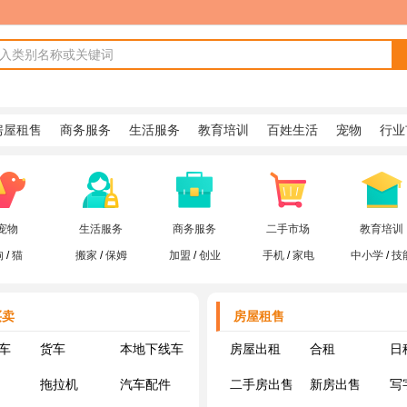
房屋租售
商务服务
生活服务
教育培训
百姓生活
宠物
行业
宠物
生活服务
商务服务
二手市场
教育培训
狗
/
猫
搬家
/
保姆
加盟
/
创业
手机
/
家电
中小学
/
技
买卖
房屋租售
车
货车
本地下线车
房屋出租
合租
日
拖拉机
汽车配件
二手房出售
新房出售
写